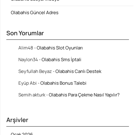
Olabahis Güncel Adres
Son Yorumlar
Alim48
-
Olabahis Slot Oyunları
Naylon34
-
Olabahis Sms İptali
Seyfullah Beyaz
-
Olabahis Canlı Destek
Eyüp Abi
-
Olabahis Bonus Talebi
Semih akturk
-
Olabahis Para Çekme Nasıl Yapılır?
Arşivler
Ocak 2026