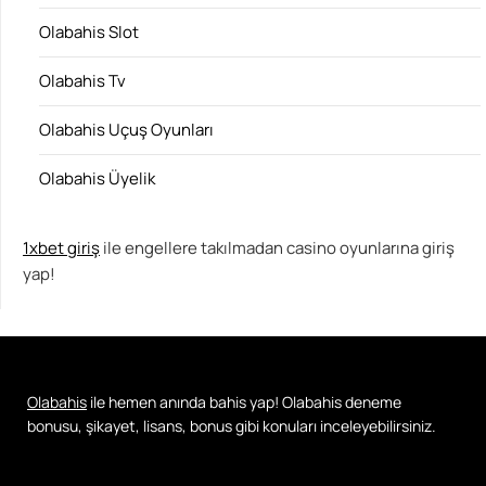
Olabahis Slot
Olabahis Tv
Olabahis Uçuş Oyunları
Olabahis Üyelik
1xbet giriş
ile engellere takılmadan casino oyunlarına giriş
yap!
Olabahis
ile hemen anında bahis yap! Olabahis deneme
bonusu, şikayet, lisans, bonus gibi konuları inceleyebilirsiniz.