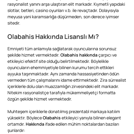
rasyonalist yanını arşa ulaştıran elit markadır. Kıymetli yapıdaki
slotlar, betleri, casino oyunları v.b. ile revaçtadır. Dolayısıyla
meyusa yani karamsarlığa düşürmeden, son derece iyimser
sitedir.
Olabahis Hakkında Lisanslı Mı?
Emniyeti tüm anlamıyla sağlatarak oyuncularına sorunsuz
şekilde hizmet vermektedir.
Olabahis hakkında
çarpıcı ve
etkileyici efektif site olduğu belirtilmektedir. Böylelikle
oyuncuların ehemmiyetiyle bilinen kurumu tercih ettikleri
ayyuka taşınmaktadır. Aynı zamanda hassasiyetinden ödün
vermeden tüm çalışmalarını idame ettirmektedir. Zira sürrealist
içeriklerle dolu olan muazzamlığın zirvesindeki elit markadır.
Nitekim rasyonalistçe tarafıyla mükemmeliyetçi formatta
özgün şekilde hizmet vermektedir.
Muhteşem içeriklerle donatılmış prezentabl markaya katılım
yüksektir. Böylece
Olabahis
etkileyici yanıyla bilinen elegant
ortamdır.
Hakkında
ifade edilen mühim noktalardan bazıları
şunlardır: