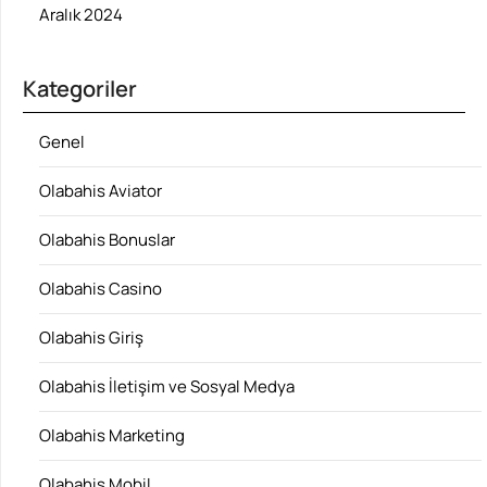
Aralık 2024
Kategoriler
Genel
Olabahis Aviator
Olabahis Bonuslar
Olabahis Casino
Olabahis Giriş
Olabahis İletişim ve Sosyal Medya
Olabahis Marketing
Olabahis Mobil