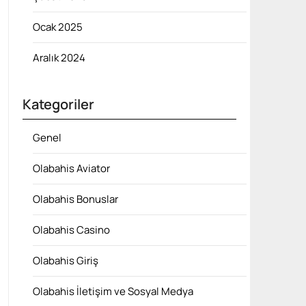
Ocak 2025
Aralık 2024
Kategoriler
Genel
Olabahis Aviator
Olabahis Bonuslar
Olabahis Casino
Olabahis Giriş
Olabahis İletişim ve Sosyal Medya