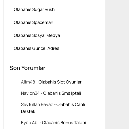
Olabahis Sugar Rush
Olabahis Spaceman
Olabahis Sosyal Medya
Olabahis Güncel Adres
Son Yorumlar
Alim48
-
Olabahis Slot Oyunları
Naylon34
-
Olabahis Sms İptali
Seyfullah Beyaz
-
Olabahis Canlı
Destek
Eyüp Abi
-
Olabahis Bonus Talebi